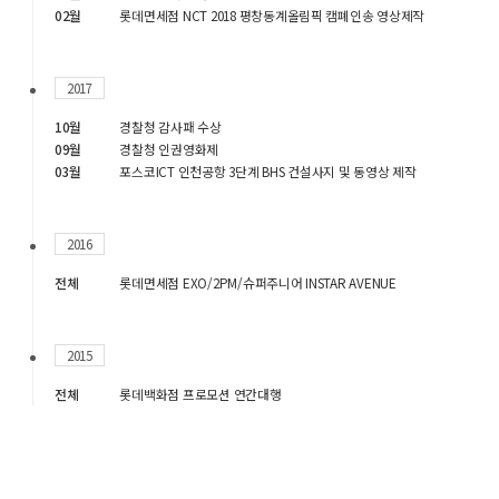
02월
롯데면세점 NCT 2018 평창동계올림픽 캠폐인송 영상제작
2017
10월
경찰청 감사패 수상
09월
경찰청 인권영화제
03월
포스코ICT 인천공항 3단계 BHS 건설사지 및 동영상 제작
2016
전체
롯데면세점 EXO/2PM/슈퍼주니어 INSTAR AVENUE
2015
전체
롯데백화점 프로모션 연간대행